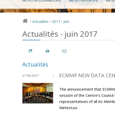
MÉTÉO AU LUXEMBOURG
MÉTÉO EN EUROPE
MÉTÉ
Actualités
2017
Juin
>
>
>
Actualités - juin 2017
Actualités
ECMWF NEW DATA CENT
27-06-2017
The announcement that ECMWF’s 
session of the Centre’s Council
representatives of all its M
MeteoLux.