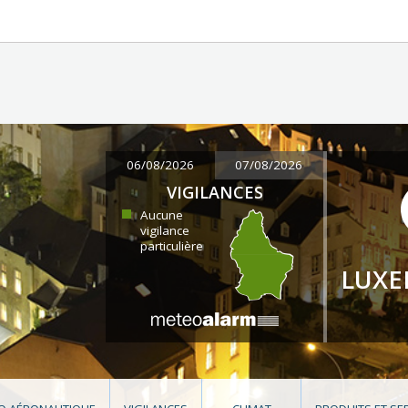
06/08/2026
07/08/2026
VIGILANCES
Aucune
vigilance
particulière
LUX