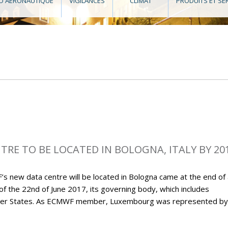
O AÉRONAUTIQUE
VIGILANCES
CLIMAT
PRODUITS ET SE
RE TO BE LOCATED IN BOLOGNA, ITALY BY 20
new data centre will be located in Bologna came at the end of 
 of the 22nd of June 2017, its governing body, which includes
ember States. As ECMWF member, Luxembourg was represented by