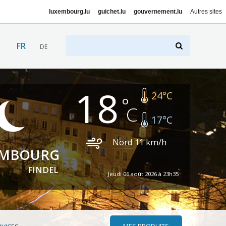
luxembourg.lu
guichet.lu
gouvernement.lu
Autres sites
FR
DE
18
24
°C
17
°C
Nord
11
km/h
EMBOURG
FINDEL
Jeudi 06 août 2026 à 23h35
MES PRODUITS