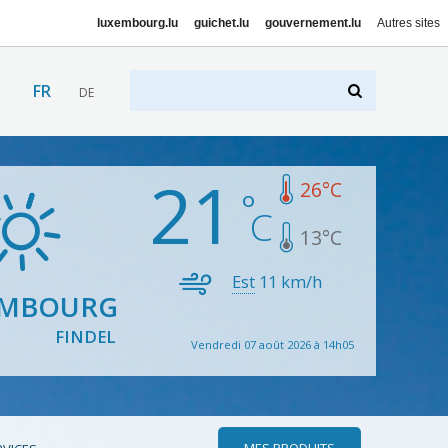
luxembourg.lu
guichet.lu
gouvernement.lu
Autres sites
FR
DE
21
26
°C
13
°C
Est
11
km/h
EMBOURG
FINDEL
Vendredi 07 août 2026 à 14h05
MES PRODUITS