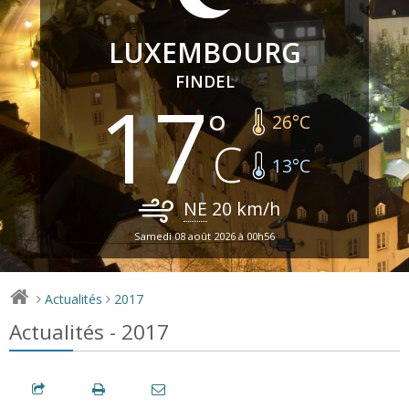
LUXEMBOURG
FINDEL
17
26
°C
13
°C
NE
20
km/h
Samedi 08 août 2026 à 00h56
Actualités
2017
>
>
Actualités - 2017