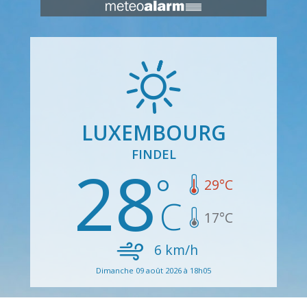
LUXEMBOURG
FINDEL
28
29
°C
17
°C
6
km/h
Dimanche 09 août 2026 à 18h05