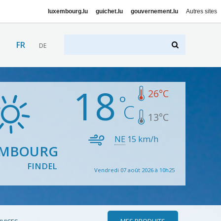
luxembourg.lu
guichet.lu
gouvernement.lu
Autres sites
FR
DE
18
26
°C
13
°C
NE
15
km/h
EMBOURG
FINDEL
Vendredi 07 août 2026 à 10h25
MES PRODUITS