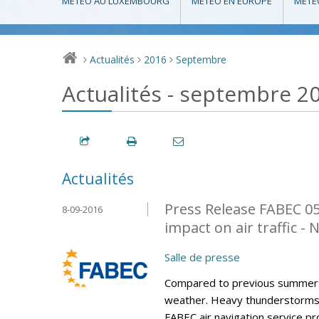
MÉTÉO AU LUXEMBOURG
MÉTÉO EN EUROPE
MÉTÉ
Actualités
2016
Septembre
>
>
>
Actualités - septembre 2
Actualités
Press Release FABEC 0
8-09-2016
impact on air traffic -
Salle de presse
Compared to previous summers
weather. Heavy thunderstorms h
FABEC air navigation service p