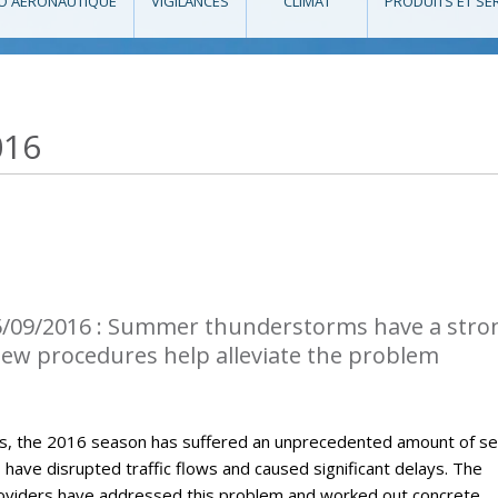
O AÉRONAUTIQUE
VIGILANCES
CLIMAT
PRODUITS ET SE
016
5/09/2016 : Summer thunderstorms have a stro
 New procedures help alleviate the problem
, the 2016 season has suffered an unprecedented amount of s
ave disrupted traffic flows and caused significant delays. The
roviders have addressed this problem and worked out concrete