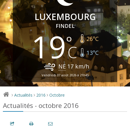
LUXEMBOURG
FINDEL
19
26
°C
13
°C
NE
17
km/h
Vendredi 07 août 2026 à 21h45
Actualités
2016
Octobre
>
>
>
Actualités - octobre 2016