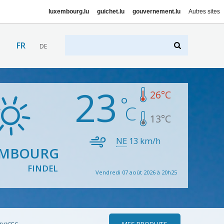
luxembourg.lu
guichet.lu
gouvernement.lu
Autres sites
FR
DE
23
26
°C
13
°C
NE
13
km/h
EMBOURG
FINDEL
Vendredi 07 août 2026 à 20h25
MES PRODUITS