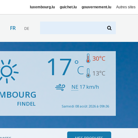
luxembourg.lu
guichet.lu
gouvernement.lu
Autres sites
FR
DE
17
30
°C
13
°C
NE
17
km/h
EMBOURG
FINDEL
Samedi 08 août 2026 à 09h36
MES PRODUITS