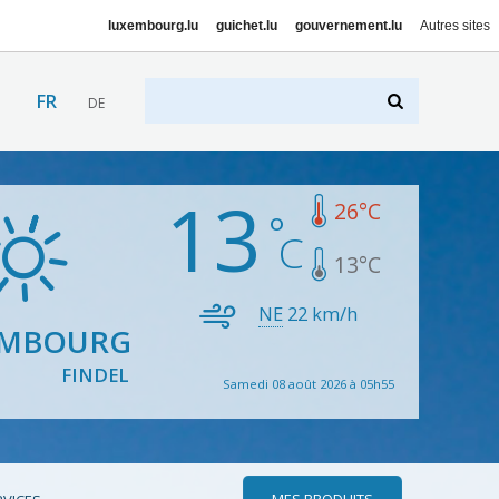
luxembourg.lu
guichet.lu
gouvernement.lu
Autres sites
FR
DE
13
26
°C
13
°C
NE
22
km/h
EMBOURG
FINDEL
Samedi 08 août 2026 à 05h55
MES PRODUITS