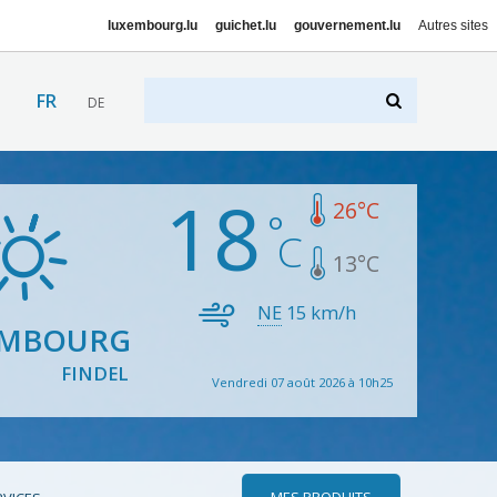
luxembourg.lu
guichet.lu
gouvernement.lu
Autres sites
FR
DE
18
26
°C
13
°C
NE
15
km/h
EMBOURG
FINDEL
Vendredi 07 août 2026 à 10h25
MES PRODUITS