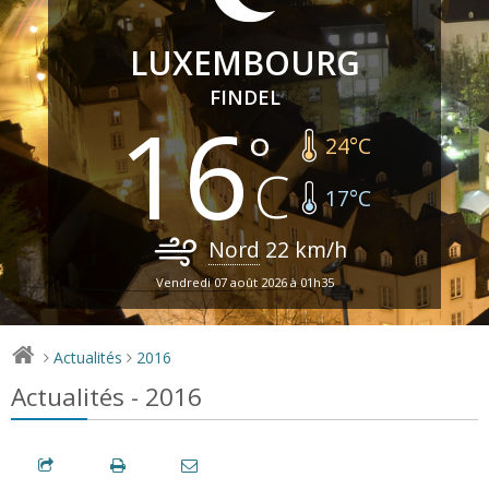
LUXEMBOURG
FINDEL
16
24
°C
17
°C
Nord
22
km/h
Vendredi 07 août 2026 à 01h35
Actualités
2016
>
>
Actualités - 2016