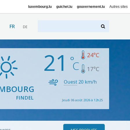
luxembourg.lu
guichet.lu
gouvernement.lu
Autres sites
FR
DE
21
24
°C
17
°C
Ouest
20
km/h
EMBOURG
FINDEL
Jeudi 06 août 2026 à 12h25
MES PRODUITS