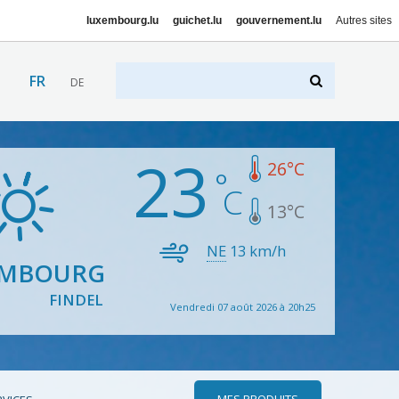
luxembourg.lu
guichet.lu
gouvernement.lu
Autres sites
FR
DE
23
26
°C
13
°C
NE
13
km/h
EMBOURG
FINDEL
Vendredi 07 août 2026 à 20h25
MES PRODUITS