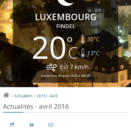
LUXEMBOURG
FINDEL
20
30
°C
13
°C
Est
7
km/h
Dimanche 09 août 2026 à 04h25
Actualités
2016
Avril
>
>
>
Actualités - avril 2016