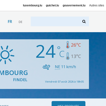
luxembourg.lu
guichet.lu
gouvernement.lu
Autres sites
FR
DE
24
26
°C
13
°C
NE
11
km/h
EMBOURG
FINDEL
Vendredi 07 août 2026 à 18h05
MES PRODUITS