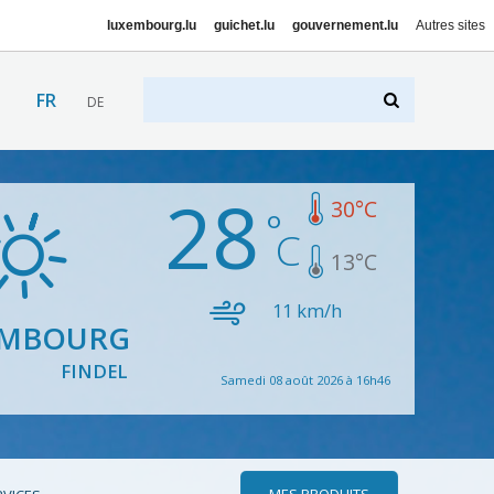
luxembourg.lu
guichet.lu
gouvernement.lu
Autres sites
FR
DE
28
30
°C
13
°C
11
km/h
EMBOURG
FINDEL
Samedi 08 août 2026 à 16h46
MES PRODUITS