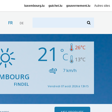
luxembourg.lu
guichet.lu
gouvernement.lu
Autres sites
FR
DE
21
26
°C
13
°C
7
km/h
EMBOURG
FINDEL
Vendredi 07 août 2026 à 13h15
MES PRODUITS