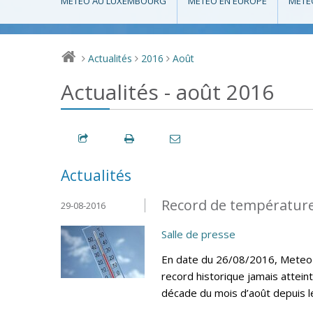
MÉTÉO AU LUXEMBOURG
MÉTÉO EN EUROPE
MÉTÉ
Actualités
2016
Août
>
>
>
Actualités - août 2016
Actualités
Record de température
29-08-2016
Salle de presse
En date du 26/08/2016, MeteoLu
record historique jamais attein
décade du mois d’août depuis 