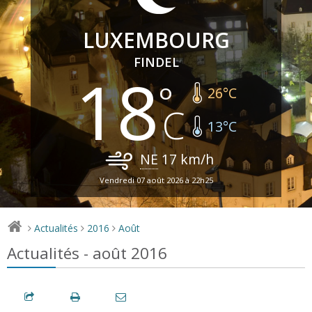
LUXEMBOURG
FINDEL
18
26
°C
13
°C
NE
17
km/h
Vendredi 07 août 2026 à 22h25
Actualités
2016
Août
>
>
>
Actualités - août 2016