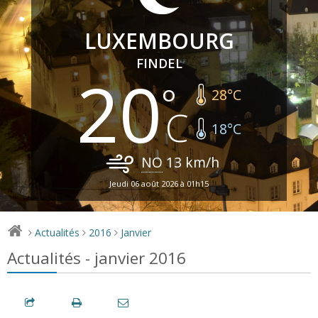
LUXEMBOURG
FINDEL
20
28
°C
18
°C
NO
13
km/h
Jeudi 06 août 2026 à 01h15
Actualités
2016
Janvier
>
>
>
Actualités - janvier 2016