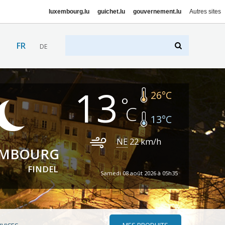
luxembourg.lu
guichet.lu
gouvernement.lu
Autres sites
FR
DE
13
26
°C
13
°C
NE
22
km/h
EMBOURG
FINDEL
Samedi 08 août 2026 à 05h35
MES PRODUITS