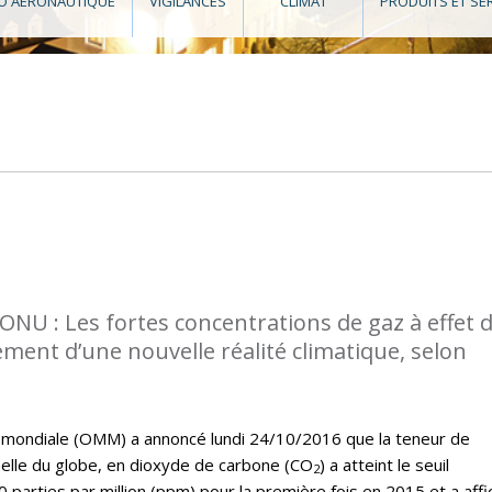
O AÉRONAUTIQUE
VIGILANCES
CLIMAT
PRODUITS ET SE
l’ONU : Les fortes concentrations de gaz à effet 
ment d’une nouvelle réalité climatique, selon
 mondiale (OMM) a annoncé lundi 24/10/2016 que la teneur de
elle du globe, en dioxyde de carbone (CO
) a atteint le seuil
2
0 parties par million (ppm) pour la première fois en 2015 et a affi