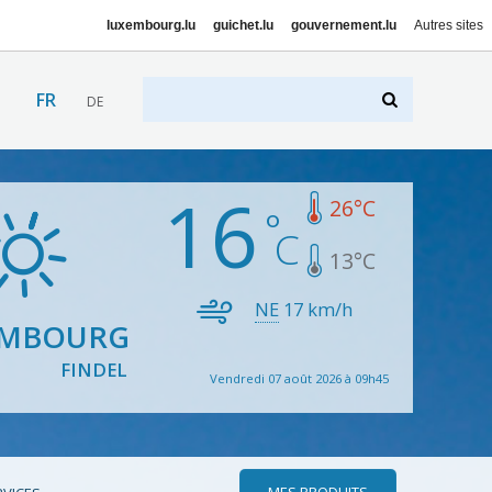
luxembourg.lu
guichet.lu
gouvernement.lu
Autres sites
FR
DE
16
26
°C
13
°C
NE
17
km/h
EMBOURG
FINDEL
Vendredi 07 août 2026 à 09h45
MES PRODUITS