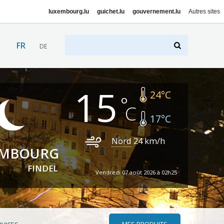
luxembourg.lu
guichet.lu
gouvernement.lu
Autres sites
FR
DE
15
24
°C
17
°C
Nord
24
km/h
EMBOURG
FINDEL
Vendredi 07 août 2026 à 02h25
MES PRODUITS