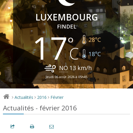
LUXEMBOURG
FINDEL
17
28
°C
18
°C
NO
13
km/h
Jeudi 06 août 2026 à 05h45
Actualités
2016
Février
>
>
>
Actualités - février 2016