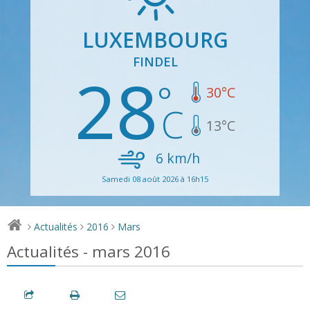
LUXEMBOURG
FINDEL
28
30
°C
13
°C
6
km/h
Samedi 08 août 2026 à 16h15
Actualités
2016
Mars
>
>
>
Actualités - mars 2016