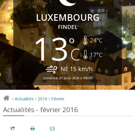
LUXEMBOURG
FINDEL
13
24
°C
17
°C
NE
15
km/h
Vendredi 07 août 2026 à 05h05
Actualités
2016
Février
>
>
>
Actualités - février 2016