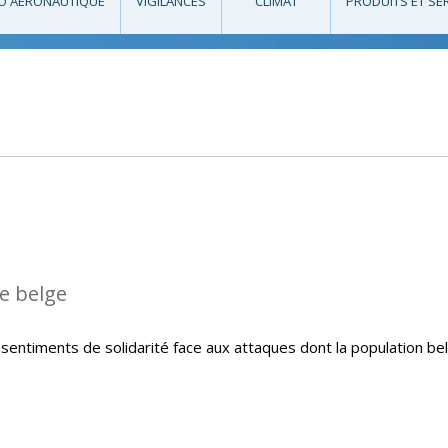
O AÉRONAUTIQUE
VIGILANCES
CLIMAT
PRODUITS ET SE
le belge
sentiments de solidarité face aux attaques dont la population be