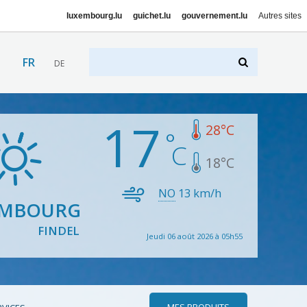
luxembourg.lu
guichet.lu
gouvernement.lu
Autres sites
FR
DE
17
28
°C
18
°C
NO
13
km/h
EMBOURG
FINDEL
Jeudi 06 août 2026 à 05h55
MES PRODUITS