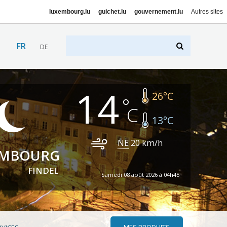
luxembourg.lu
guichet.lu
gouvernement.lu
Autres sites
FR
DE
14
26
°C
13
°C
NE
20
km/h
EMBOURG
FINDEL
Samedi 08 août 2026 à 04h45
MES PRODUITS