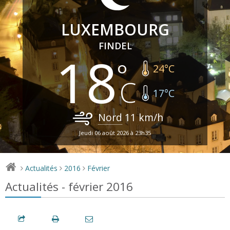
LUXEMBOURG
FINDEL
18
24
°C
17
°C
Nord
11
km/h
Jeudi 06 août 2026 à 23h35
Actualités
2016
Février
>
>
>
Actualités - février 2016