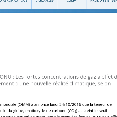
O AÉRONAUTIQUE
VIGILANCES
CLIMAT
PRODUITS ET SE
l’ONU : Les fortes concentrations de gaz à effet 
ment d’une nouvelle réalité climatique, selon
 mondiale (OMM) a annoncé lundi 24/10/2016 que la teneur de
elle du globe, en dioxyde de carbone (CO
) a atteint le seuil
2
0 parties par million (ppm) pour la première fois en 2015 et a affi