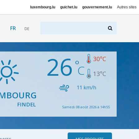
luxembourg.lu
guichet.lu
gouvernement.lu
Autres sites
FR
DE
26
30
°C
13
°C
11
km/h
EMBOURG
FINDEL
Samedi 08 août 2026 à 14h55
MES PRODUITS