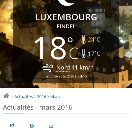
LUXEMBOURG
FINDEL
18
24
°C
17
°C
Nord
11
km/h
Jeudi 06 août 2026 à 23h15
Actualités
2016
Mars
>
>
>
Actualités - mars 2016