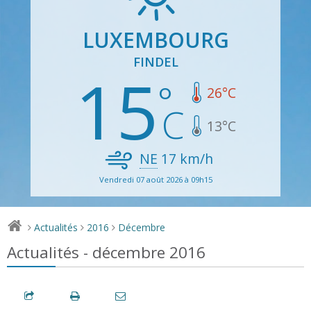
LUXEMBOURG
FINDEL
15
26
°C
13
°C
NE
17
km/h
Vendredi 07 août 2026 à 09h15
Actualités
2016
Décembre
>
>
>
Actualités - décembre 2016