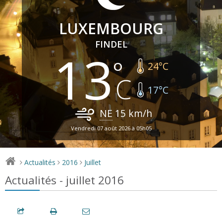
LUXEMBOURG
FINDEL
13
24
°C
17
°C
NE
15
km/h
Vendredi 07 août 2026 à 05h05
Actualités
2016
Juillet
>
>
>
Actualités - juillet 2016