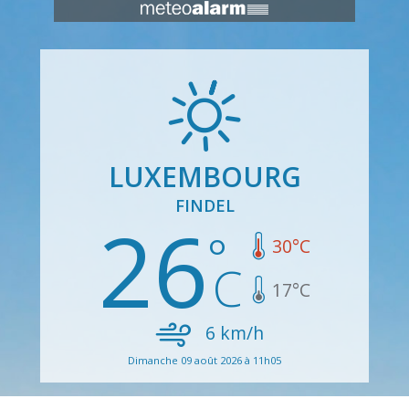
LUXEMBOURG
FINDEL
26
30
°C
17
°C
6
km/h
Dimanche 09 août 2026 à 11h05