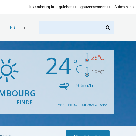
luxembourg.lu
guichet.lu
gouvernement.lu
Autres sites
FR
DE
24
26
°C
13
°C
9
km/h
EMBOURG
FINDEL
Vendredi 07 août 2026 à 18h55
MES PRODUITS