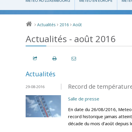
MÉTÉO AU LUXEMBOURG
MÉTÉO EN EUROPE
MÉTÉ
Actualités
2016
Août
>
>
>
Actualités - août 2016
Actualités
Record de température
29-08-2016
Salle de presse
En date du 26/08/2016, MeteoLu
record historique jamais attein
décade du mois d’août depuis 