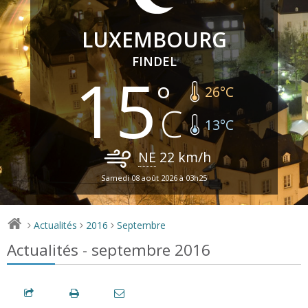
LUXEMBOURG
FINDEL
15
26
°C
13
°C
NE
22
km/h
Samedi 08 août 2026 à 03h25
Actualités
2016
Septembre
>
>
>
Actualités - septembre 2016