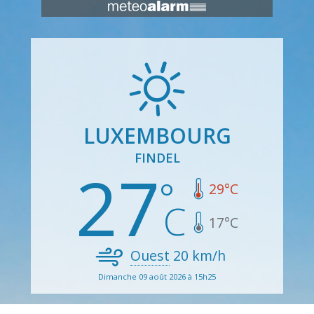
LUXEMBOURG
FINDEL
27
29
°C
17
°C
Ouest
20
km/h
Dimanche 09 août 2026 à 15h25