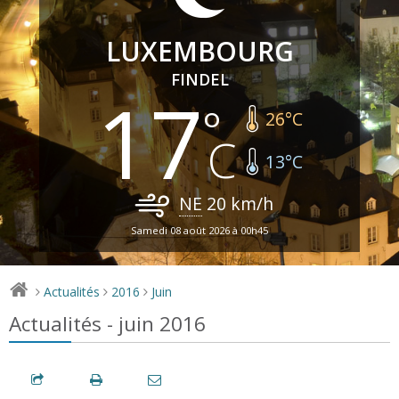
LUXEMBOURG
FINDEL
17
26
°C
13
°C
NE
20
km/h
Samedi 08 août 2026 à 00h45
Actualités
2016
Juin
>
>
>
Actualités - juin 2016