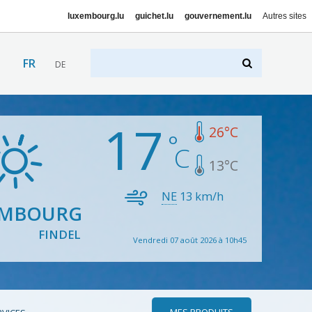
luxembourg.lu
guichet.lu
gouvernement.lu
Autres sites
FR
DE
17
26
°C
13
°C
NE
13
km/h
EMBOURG
FINDEL
Vendredi 07 août 2026 à 10h45
MES PRODUITS