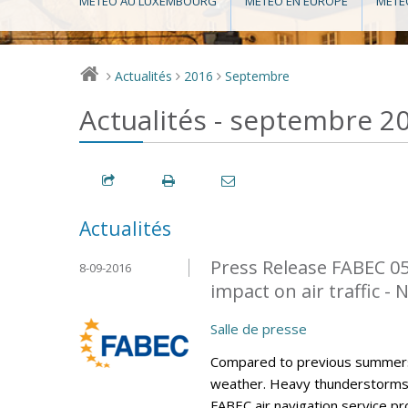
MÉTÉO AU LUXEMBOURG
MÉTÉO EN EUROPE
MÉTÉ
Actualités
2016
Septembre
>
>
>
Actualités - septembre 2
Actualités
Press Release FABEC 0
8-09-2016
impact on air traffic -
Salle de presse
Compared to previous summers
weather. Heavy thunderstorms h
FABEC air navigation service p