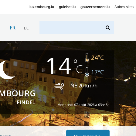
luxembourg.lu
guichet.lu
gouvernement.lu
Autres sites
FR
DE
14
24
°C
17
°C
NE
20
km/h
EMBOURG
FINDEL
Vendredi 07 août 2026 à 03h45
MES PRODUITS