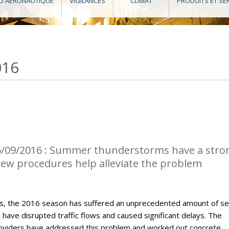
O AÉRONAUTIQUE
VIGILANCES
CLIMAT
PRODUITS ET SE
016
5/09/2016 : Summer thunderstorms have a stro
 New procedures help alleviate the problem
, the 2016 season has suffered an unprecedented amount of s
ave disrupted traffic flows and caused significant delays. The
roviders have addressed this problem and worked out concrete