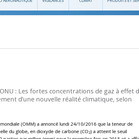
O AÉRONAUTIQUE
VIGILANCES
CLIMAT
PRODUITS ET SE
l’ONU : Les fortes concentrations de gaz à effet 
ment d’une nouvelle réalité climatique, selon
 mondiale (OMM) a annoncé lundi 24/10/2016 que la teneur de
elle du globe, en dioxyde de carbone (CO
) a atteint le seuil
2
0 parties par million (ppm) pour la première fois en 2015 et a affi