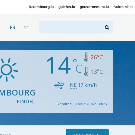
luxembourg.lu
guichet.lu
gouvernement.lu
Autres sites
FR
DE
14
26
°C
13
°C
NE
17
km/h
EMBOURG
FINDEL
Vendredi 07 août 2026 à 08h25
MES PRODUITS