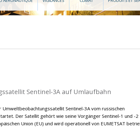
O AÉRONAUTIQUE
VIGILANCES
CLIMAT
PRODUITS ET SE
satellit Sentinel-3A auf Umlaufbahn
 Umweltbeobachtungssatellit Sentinel-3A vom russischen
rtet. Der Satellit gehört wie seine Vorgänger Sentinel-1 und -2
äischen Union (EU) und wird operationell von EUMETSAT betrie