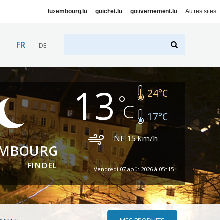
luxembourg.lu
guichet.lu
gouvernement.lu
Autres sites
FR
DE
13
24
°C
17
°C
NE
15
km/h
EMBOURG
FINDEL
Vendredi 07 août 2026 à 05h15
MES PRODUITS