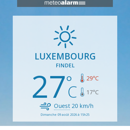
LUXEMBOURG
FINDEL
27
29
°C
17
°C
Ouest
20
km/h
Dimanche 09 août 2026 à 15h25