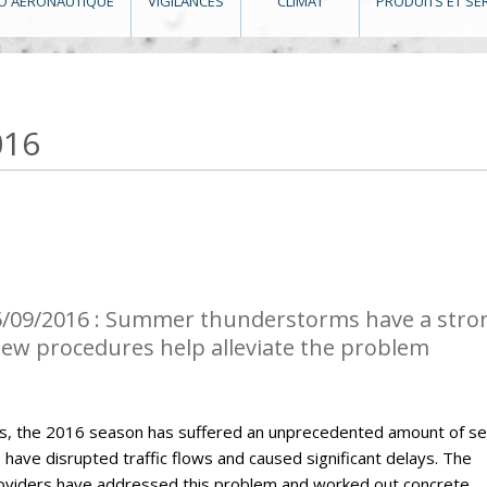
O AÉRONAUTIQUE
VIGILANCES
CLIMAT
PRODUITS ET SE
016
5/09/2016 : Summer thunderstorms have a stro
 New procedures help alleviate the problem
, the 2016 season has suffered an unprecedented amount of s
ave disrupted traffic flows and caused significant delays. The
roviders have addressed this problem and worked out concrete