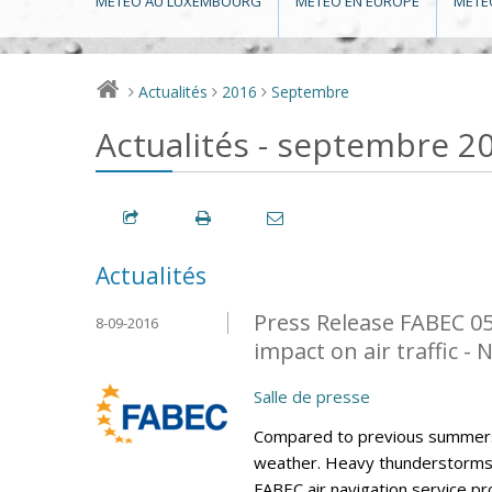
MÉTÉO AU LUXEMBOURG
MÉTÉO EN EUROPE
MÉTÉ
Actualités
2016
Septembre
>
>
>
Actualités - septembre 2
Actualités
Press Release FABEC 0
8-09-2016
impact on air traffic -
Salle de presse
Compared to previous summers
weather. Heavy thunderstorms h
FABEC air navigation service p