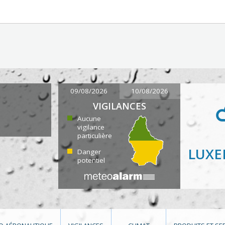
09/08/2026
10/08/2026
VIGILANCES
Aucune
vigilance
particulière
LUX
Danger
potentiel