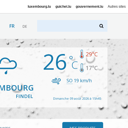
luxembourg.lu
guichet.lu
gouvernement.lu
Autres sites
FR
DE
26
29
°C
17
°C
SO
19
km/h
EMBOURG
FINDEL
Dimanche 09 août 2026 à 15h45
MES PRODUITS