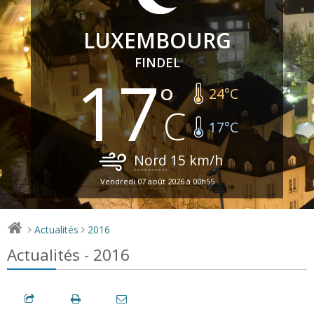
LUXEMBOURG
FINDEL
17
24
°C
17
°C
Nord
15
km/h
Vendredi 07 août 2026 à 00h55
Actualités
2016
>
>
Actualités - 2016