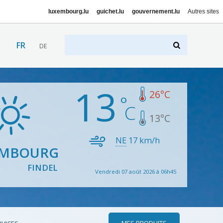
luxembourg.lu
guichet.lu
gouvernement.lu
Autres sites
FR
DE
13
26
°C
13
°C
NE
17
km/h
EMBOURG
FINDEL
Vendredi 07 août 2026 à 06h45
MES PRODUITS