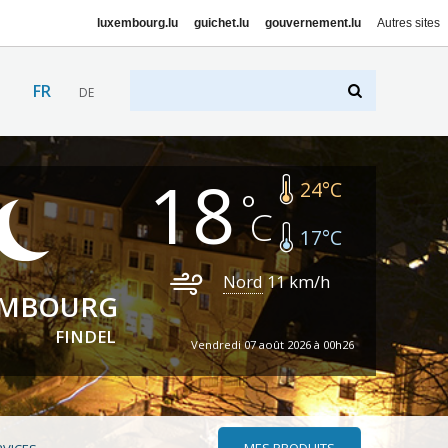
luxembourg.lu
guichet.lu
gouvernement.lu
Autres sites
FR
DE
18
24
°C
17
°C
Nord
11
km/h
EMBOURG
FINDEL
Vendredi 07 août 2026 à 00h26
MES PRODUITS