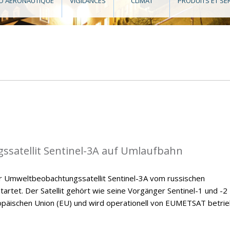
O AÉRONAUTIQUE
VIGILANCES
CLIMAT
PRODUITS ET SE
satellit Sentinel-3A auf Umlaufbahn
 Umweltbeobachtungssatellit Sentinel-3A vom russischen
rtet. Der Satellit gehört wie seine Vorgänger Sentinel-1 und -2
äischen Union (EU) und wird operationell von EUMETSAT betrie