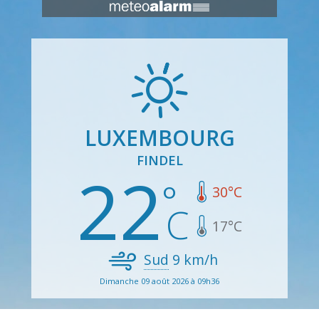
LUXEMBOURG
FINDEL
22
30
°C
17
°C
Sud
9
km/h
Dimanche 09 août 2026 à 09h36