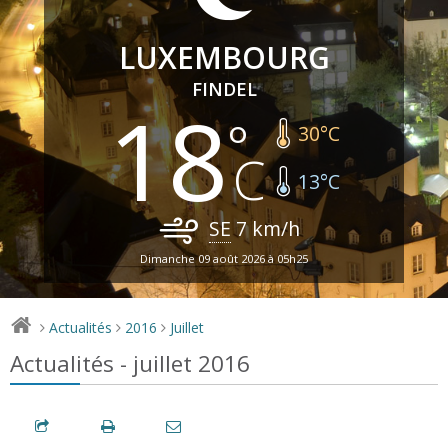
LUXEMBOURG
FINDEL
18
30
°C
13
°C
SE
7
km/h
Dimanche 09 août 2026 à 05h25
Actualités
2016
Juillet
>
>
>
Actualités - juillet 2016