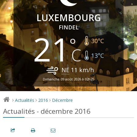
LUXEMBOURG
FINDEL
21
30
°C
13
°C
NE
11
km/h
Dimanche 09 août 2026 à 02h25
Actualités
2016
Décembre
>
>
>
Actualités - décembre 2016