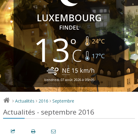
LUXEMBOURG
FINDEL
13
24
°C
17
°C
NE
15
km/h
Vendredi 07 août 2026 à 05h05
Actualités
2016
Septembre
>
>
>
Actualités - septembre 2016